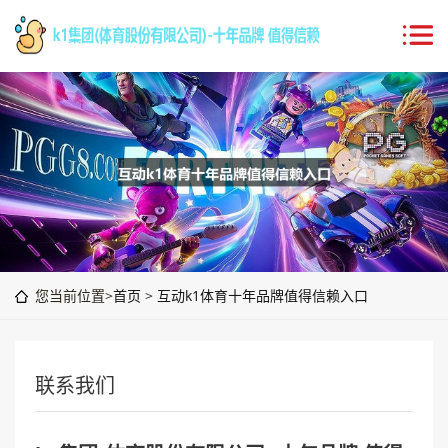
您当前位置>
首页
>
互动k1体育十年品牌值得信赖入口
联系我们