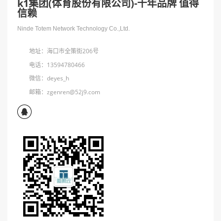
k1集团(体育股份有限公司)-十年品牌 值得
信赖
Ninde Totem Network Technology Co.,Ltd.
地址：海口市全策街206号
电话：13594780466
微信：deyes_h
邮箱：zgenren@52j9.com