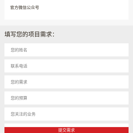
官方微信公众号
填写您的项目需求：